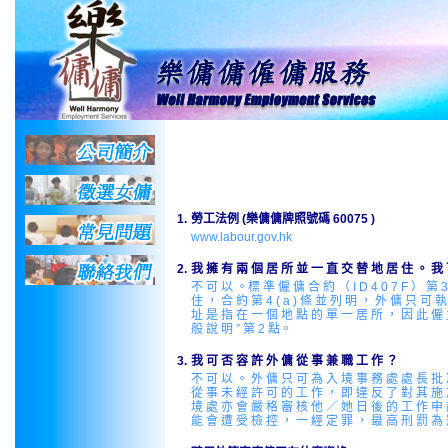
1.
勞工法例 (樂傭傭牌照號碼 60075 )
www.labour.gov.hk
2.
我 擁 有 兩 個 居 所 並 一 直 交 替 地 居 住 。 我
不 可 以 。標 準 僱 傭 合 約 （ I D 4 0 7 F ） 
住 ， 合 約 第 4 ( a ) 條 並 列 明 ， 外 傭 只 可 
址 是 指 在 一 個 地 點 的 單 一 居 所 ， 因 此 僱 
般 說 明 ” 第 2 點。
3.
我 可 否 容 許 外 傭 從 事 兼 職 工 作 ？
不 可 以 。 外 傭 只 可 為 入 境 事 務 處 處 長 批 
從 事 未 經 許 可 的 工 作 ， 即 違 反 了 對 其 施 
境 處 亦 會 嚴 格 審 核 他 ／ 她 日 後 的 工 作 申 
能 會 遭 受 檢 控 ， 一 經 定 罪 ， 最 高 刑 罰 為